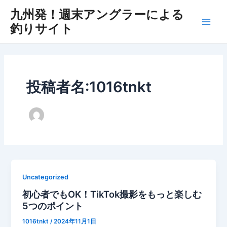
内
九州発！週末アングラーによる
容
釣りサイト
Main
を
ス
Men
キ
ッ
プ
投稿者名:1016tnkt
Uncategorized
初心者でもOK！TikTok撮影をもっと楽しむ
5つのポイント
1016tnkt
/
2024年11月1日